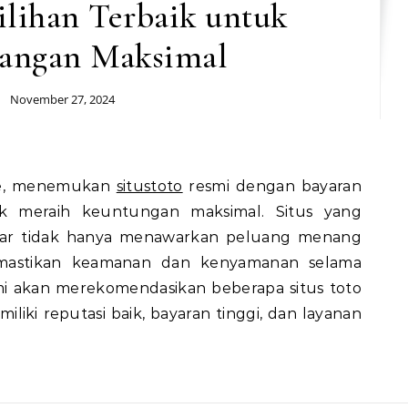
ilihan Terbaik untuk
angan Maksimal
November 27, 2024
ine, menemukan
situstoto
resmi dengan bayaran
uk meraih keuntungan maksimal. Situs yang
ar tidak hanya menawarkan peluang menang
memastikan keamanan dan kenyamanan selama
ami akan merekomendasikan beberapa situs toto
iliki reputasi baik, bayaran tinggi, dan layanan