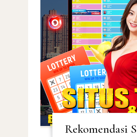
Rekomendasi S