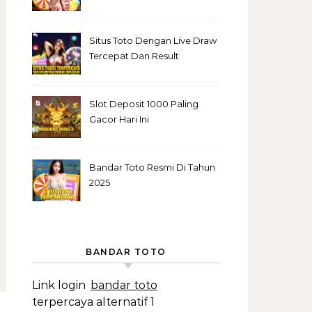
Aman dan Terpercaya
Situs Toto Dengan Live Draw
Tercepat Dan Result
Terpercaya
Slot Deposit 1000 Paling
Gacor Hari Ini
Bandar Toto Resmi Di Tahun
2025
BANDAR TOTO
Link login
bandar toto
terpercaya alternatif 1