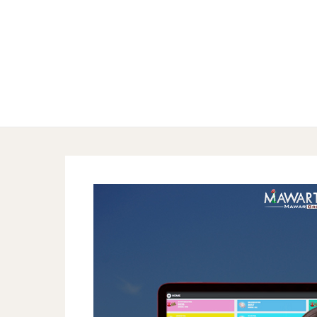
Skip to content