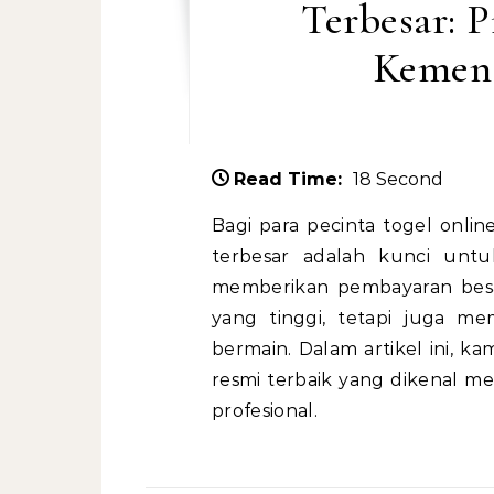
Terbesar: P
Kemen
Read Time:
18 Second
Bagi para pecinta togel onl
terbesar adalah kunci unt
memberikan pembayaran bes
yang tinggi, tetapi juga 
bermain. Dalam artikel ini, k
resmi terbaik yang dikenal mem
profesional.